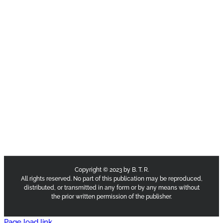
Copyright © 2023 by B. T. R.
All rights reserved. No part of this publication may be reproduced,
distributed, or transmitted in any form or by any means without
the prior written permission of the publisher.
Page load link