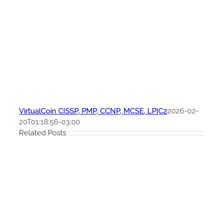
VirtualCoin CISSP, PMP, CCNP, MCSE, LPIC2
2026-02-
20T01:18:56-03:00
Related Posts