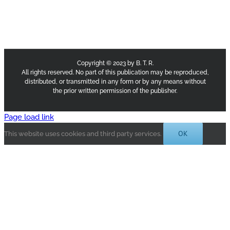
Copyright © 2023 by B. T. R.
All rights reserved. No part of this publication may be reproduced,
distributed, or transmitted in any form or by any means without
the prior written permission of the publisher.
Page load link
OK
This website uses cookies and third party services.