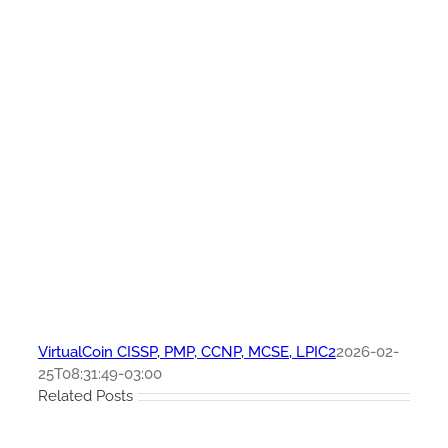
VirtualCoin CISSP, PMP, CCNP, MCSE, LPIC2
2026-02-
25T08:31:49-03:00
Related Posts