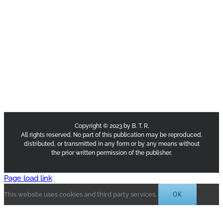
Copyright © 2023 by B. T. R.
All rights reserved. No part of this publication may be reproduced,
distributed, or transmitted in any form or by any means without
the prior written permission of the publisher.
Page load link
OK
This website uses cookies and third party services.