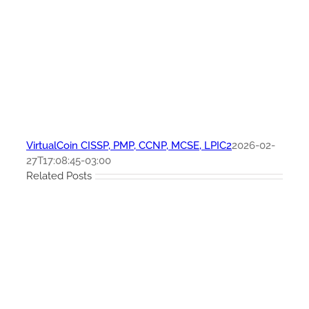
VirtualCoin CISSP, PMP, CCNP, MCSE, LPIC2
2026-02-
27T17:08:45-03:00
Related Posts