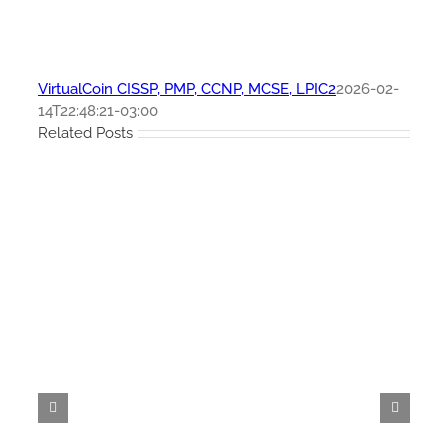
VirtualCoin CISSP, PMP, CCNP, MCSE, LPIC2
2026-02-
14T22:48:21-03:00
Related Posts