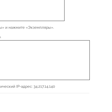
ы» и нажмите «Экземпляры».
.
ский IP-адрес: 34.217.14.140