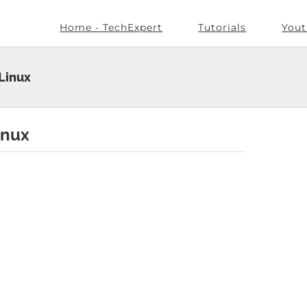
Home - TechExpert
Tutorials
Yout
Linux
inux