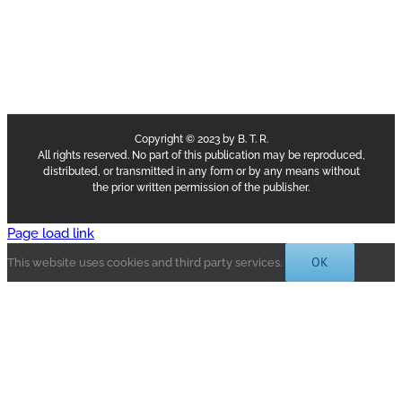
Copyright © 2023 by B. T. R.
All rights reserved. No part of this publication may be reproduced,
distributed, or transmitted in any form or by any means without
the prior written permission of the publisher.
Page load link
OK
This website uses cookies and third party services.