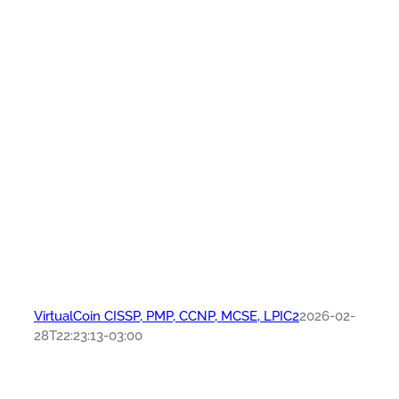
VirtualCoin CISSP, PMP, CCNP, MCSE, LPIC2
2026-02-
28T22:23:13-03:00