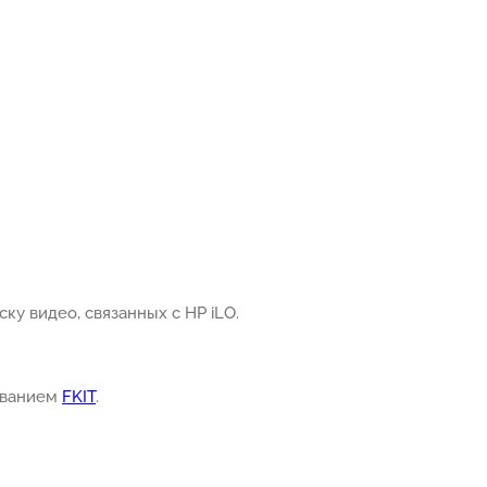
ку видео, связанных с HP iLO.
азванием
FKIT
.