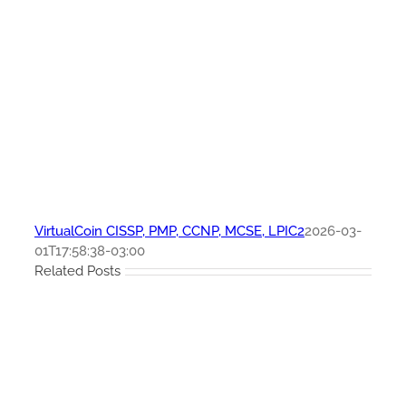
VirtualCoin CISSP, PMP, CCNP, MCSE, LPIC2
2026-03-
01T17:58:38-03:00
Related Posts