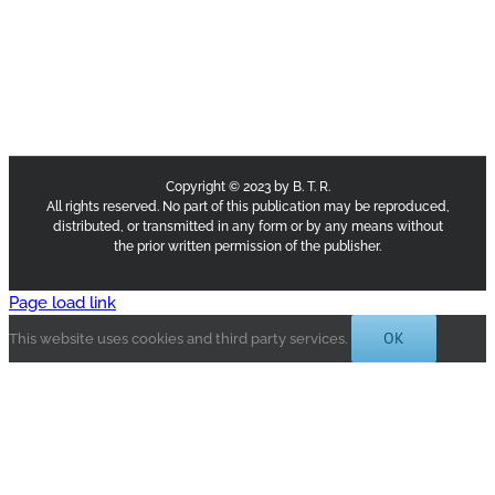
Copyright © 2023 by B. T. R.
All rights reserved. No part of this publication may be reproduced,
distributed, or transmitted in any form or by any means without
the prior written permission of the publisher.
Page load link
OK
This website uses cookies and third party services.