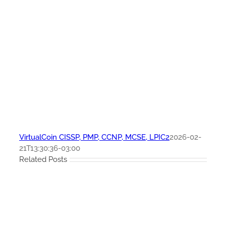
VirtualCoin CISSP, PMP, CCNP, MCSE, LPIC2
2026-02-
21T13:30:36-03:00
Related Posts