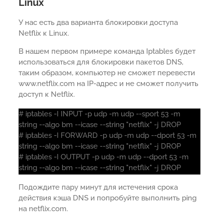
Linux
У нас есть два варианта блокировки доступа
Netflix к Linux.
В нашем первом примере команда Iptables будет
использоваться для блокировки пакетов DNS,
таким образом, компьютер не сможет перевести
www.netflix.com на IP-адрес и не сможет получить
доступ к Netflix.
# iptables -I INPUT -p udp -m udp --sport 53 -m
string --algo bm --icase --string "netflix" -j DROP
# iptables -I FORWARD -p udp -m udp --dport 53 -m
string --algo bm --icase --string "netflix" -j DROP
# iptables -I OUTPUT -p udp -m udp --dport 53 -m
string --algo bm --icase --string "netflix" -j DROP
Подождите пару минут для истечения срока
действия кэша DNS и попробуйте выполнить ping
на netflix.com.