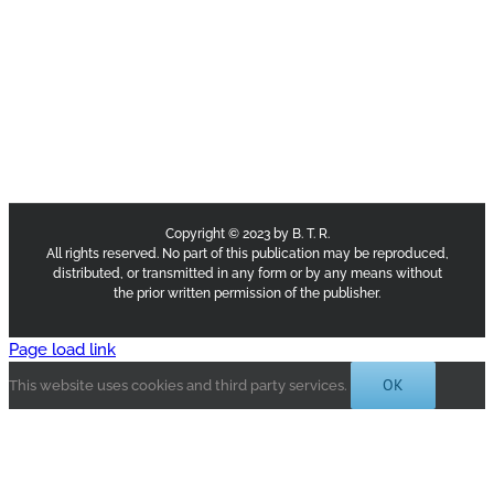
Copyright © 2023 by B. T. R.
All rights reserved. No part of this publication may be reproduced,
distributed, or transmitted in any form or by any means without
the prior written permission of the publisher.
Page load link
OK
This website uses cookies and third party services.