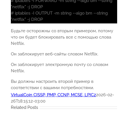
# iptables -I FORWARD -m string --algo bm --string
"netflix" -j DROP
# iptables -I OUTPUT -m string --algo bm --string
"netflix" -j DROP
Будьте осторожны со вторым примером, потому
что он будет блокировать все с помощью слова
Netflix.
Он заблокирует веб-сайты словом Netflix.
Он заблокирует электронную почту со словом
Netflix.
Вы должны настроить второй пример в
соответствии с вашими потребностями.
VirtualCoin CISSP, PMP, CCNP, MCSE, LPIC2
2026-02-
26T18:15:12-03:00
Related Posts