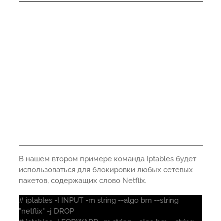
В нашем втором примере команда Iptables будет
использоваться для блокировки любых сетевых
пакетов, содержащих слово Netflix.
# iptables -I INPUT -m string --algo bm --string
"netflix" -j DROP