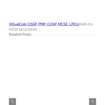
VirtualCoin CISSP, PMP, CCNP, MCSE, LPIC2
2026-03-
01T12:24:13-03:00
Related Posts