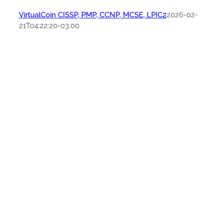
VirtualCoin CISSP, PMP, CCNP, MCSE, LPIC2
2026-02-
21T04:22:20-03:00