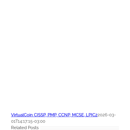
VirtualCoin CISSP, PMP, CCNP, MCSE, LPIC2
2026-03-
01T14:17:15-03:00
Related Posts