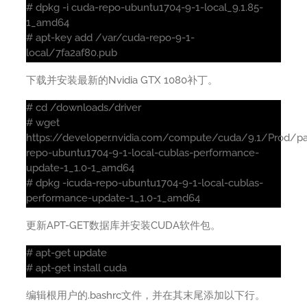
# dpkg -i cuda-repo-ubuntu1704-9-1-local_9.1.85-
1_amd64
# apt-key add /var/cuda-repo-9-1-
local/7fa2af80.pub
下载并安装最新的Nvidia GTX 1080补丁。
# cd /downloads/driver
# wget
https://developer.nvidia.com/compute/cuda/9.1/Prod/p
repo-ubuntu1704-9-1-local-cublas-performance-
update-1_1.0-1_amd64
# dpkg -icuda-repo-ubuntu1704-9-1-local-cublas-
performance-update-1_1.0-1_amd64
更新APT-GET数据库并安装CUDA软件包。
# apt-get update
# apt-get install cuda
编辑根用户的.bashrc文件，并在其末尾添加以下行。