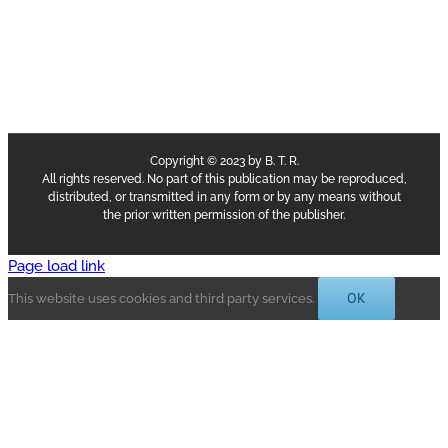
Copyright © 2023 by B. T. R.
All rights reserved. No part of this publication may be reproduced,
distributed, or transmitted in any form or by any means without
the prior written permission of the publisher.
Page load link
OK
This website uses cookies and third party services.