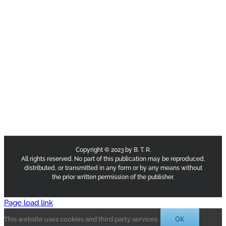
Copyright © 2023 by B. T. R.
All rights reserved. No part of this publication may be reproduced,
distributed, or transmitted in any form or by any means without
the prior written permission of the publisher.
Page load link
OK
This website uses cookies and third party services.