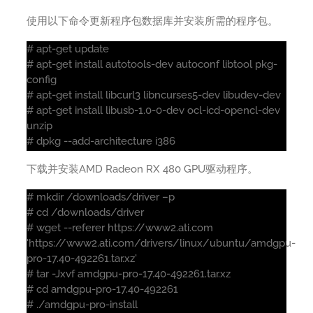
使用以下命令更新程序包数据库并安装所需的程序包。
# apt-get update
# apt-get install autotools-dev autoconf libtool pkg-
config
# apt-get install libcurl3 libncurses5-dev libudev-dev
# apt-get install libusb-1.0-0-dev ocl-icd-opencl-dev
unzip
# dpkg --add-architecture i386
下载并安装AMD Radeon RX 480 GPU驱动程序。
# mkdir /downloads/driver –p
# cd /downloads/driver
# wget --referer https://www2.ati.com
'https://www2.ati.com/drivers/linux/ubuntu/amdgpu-
pro-17.40-492261.tar.xz'
# tar -Jxvf amdgpu-pro-17.40-492261.tar.xz
# cd amdgpu-pro-17.40-492261
# ./amdgpu-pro-install