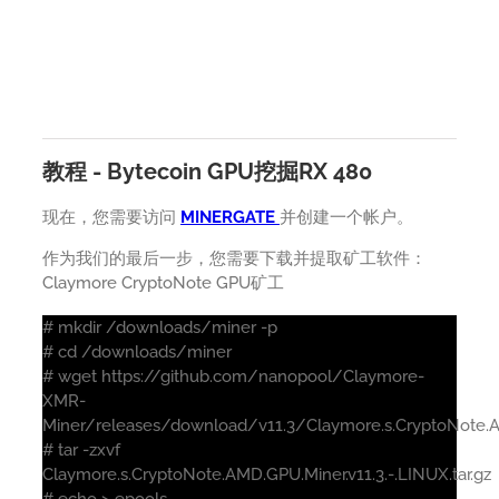
教程 - Bytecoin GPU挖掘RX 480
现在，您需要访问
MINERGATE
并创建一个帐户。
作为我们的最后一步，您需要下载并提取矿工软件：
Claymore CryptoNote GPU矿工
# mkdir /downloads/miner -p
# cd /downloads/miner
# wget https://github.com/nanopool/Claymore-
XMR-
Miner/releases/download/v11.3/Claymore.s.CryptoNote.AMD
# tar -zxvf
Claymore.s.CryptoNote.AMD.GPU.Miner.v11.3.-.LINUX.tar.gz
# echo > epools