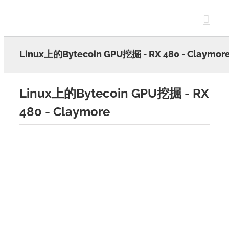
Skip
to
content
Linux上的Bytecoin GPU挖掘 - RX 480 - Claymor
Linux上的Bytecoin GPU挖掘 - RX
480 - Claymore