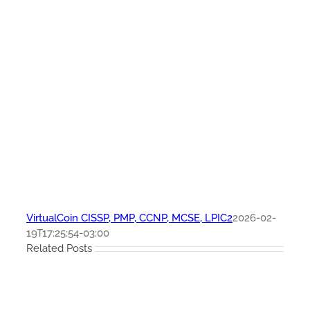
VirtualCoin CISSP, PMP, CCNP, MCSE, LPIC2
2026-02-
19T17:25:54-03:00
Related Posts