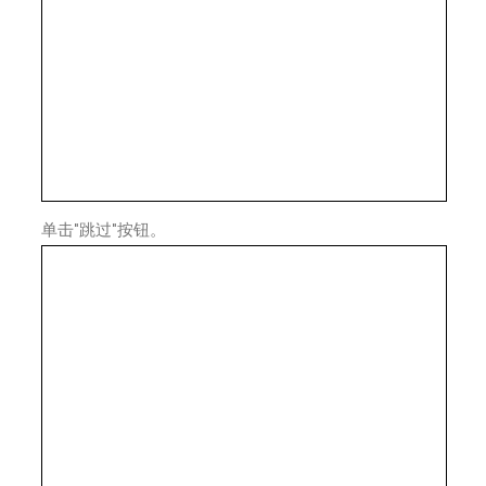
单击"跳过"按钮。