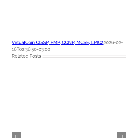
VirtualCoin CISSP, PMP, CCNP, MCSE, LPIC2
2026-02-
16T02:36:50-03:00
Related Posts