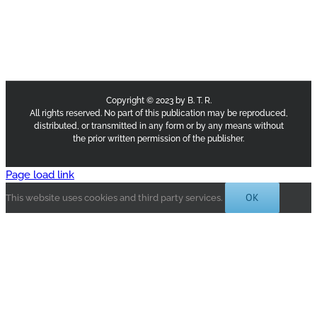
Copyright © 2023 by B. T. R.
All rights reserved. No part of this publication may be reproduced,
distributed, or transmitted in any form or by any means without
the prior written permission of the publisher.
Page load link
OK
This website uses cookies and third party services.