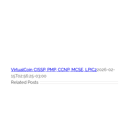
VirtualCoin CISSP, PMP, CCNP, MCSE, LPIC2
2026-02-
15T02:56:25-03:00
Related Posts