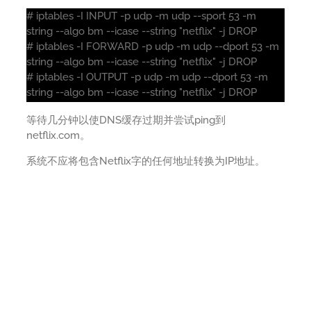
# iptables -I INPUT -p udp -m udp --sport 53 -m
string --algo bm --icase --string "netflix" -j DROP
# iptables -I FORWARD -p udp -m udp --dport 53 -m
string --algo bm --icase --string "netflix" -j DROP
# iptables -I OUTPUT -p udp -m udp --dport 53 -m
string --algo bm --icase --string "netflix" -j DROP
等待几分钟以使DNS缓存过期并尝试ping到
netflix.com。
系统不应将包含Netflix字的任何地址转换为IP地址。