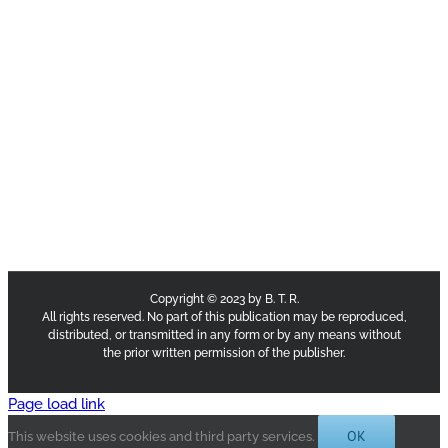
Copyright © 2023 by B. T. R.
All rights reserved. No part of this publication may be reproduced,
distributed, or transmitted in any form or by any means without
the prior written permission of the publisher.
Page load link
OK
This website uses cookies and third party services.