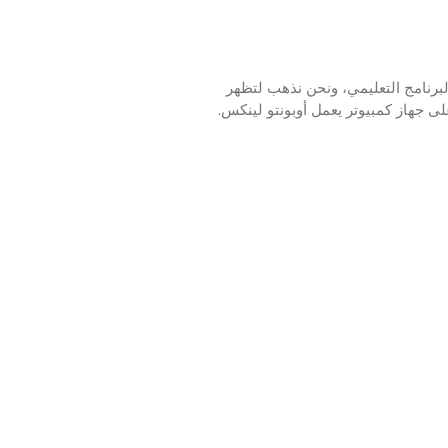
ين تشفير TlS Elasticsearch والاتصال HTTPS؟ في هذا البرنامج التعليمي، ونحن نذهب لتظهر