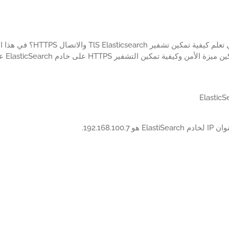
هل ترغب في تعلم كيفية تمك
فية تمكين التشفير HTTPS على خادم ElasticSearch على جهاز كمبيوتر يعمل أوبونتو لينكس.
 192.168.100.7.