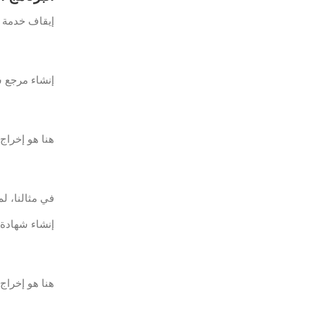
إيقاف خدمة ElasticSearch.
إنشاء مرجع شه
هنا هو إخراج 
في مثالنا، لم
إنشاء شهادة لعقدة rch
هنا هو إخراج 