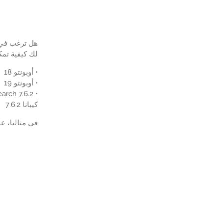
لك كيفية تمكين ميزة الأمن وكي
• أوبونتو 18
• أوبونتو 19
• ElasticSearch 7.6.2
كيبانا 7.6.2
في مثالنا، عنوان IP لخادم ElastiSearch هو