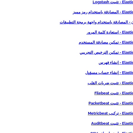
ثبيت Logstash
 باستخدام رمز مميز
- المصادقة باستخدام واجهة برمجة التطبيقات
ادة كلمة المرور
 مصادقة المستخدم
 الترخيص التجريبي
 إنشاء فهرس
شاء حساب مسؤول
يت ضربات القلب
ثبيت Filebeat
بيت Packetbeat
كيب Metricbeat
بيت Auditbeat