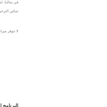
في مثالنا، لدين
تمكين الترخيص ال
لا تتوفر ميزات الأما
البرنامج التعليمي ElasticSearch - 