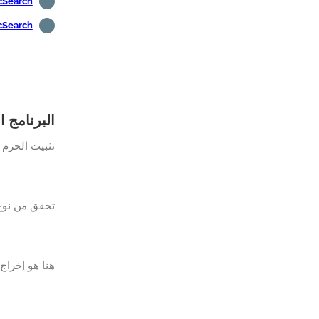
ElasticSearch - اس
ElasticSearch - مرا
البرنامج التعليمي lasticSearch
تثبيت الحزم 
تحقق من نوع الت
هنا هو إخراج 