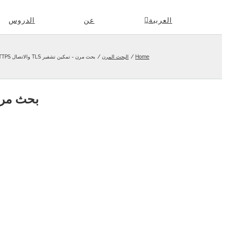
Skip
العربية
عن
الدروس
to
content
Home
البحث المرن
بحث مرن - تمكين تشفير TLS والاتصال HTTPS
بحث مرن - تمك