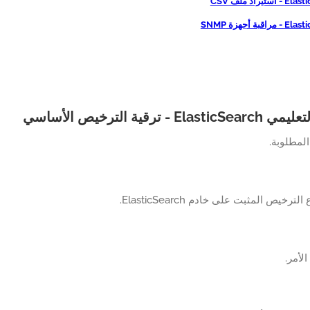
تيراد ملف CSV
قبة أجهزة SNMP
E - ترقية الترخيص الأساسي
المطلوبة.
رخيص المثبت على خادم ElasticSearch.
الأمر.