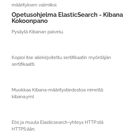
määrityksen valmiiksi.
Opetusohjelma ElasticSearch - Kibana
Kokoonpano
Pysäytä Kibanan palvelu.
Kopioi itse allekirjoitettu sertifikaatin myöntäjän
sertifikaatti.
Muokkaa Kibana-määritystiedostoa nimeltä:
kibana.yml
Etsi ja muuta Elasticsearch-yhteys HTTP:stä
HTTPS:ään.