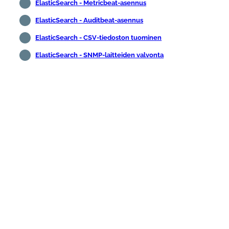
ElasticSearch - Metricbeat-asennus
ElasticSearch - Auditbeat-asennus
ElasticSearch - CSV-tiedoston tuominen
ElasticSearch - SNMP-laitteiden valvonta