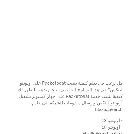
هل ترغب في تعلم كيفية تثبيت Packetbeat على أوبونتو
كس؟ في هذا البرنامج التعليمي، ونحن نذهب لتظهر لك
كيفية تثبيت خدمة Packetbeat على جهاز كمبيوتر تشغيل
ونتو لينكس وإرسال معلومات الشبكة إلى خادم
ElasticSear
بونتو 18
بونتو 19