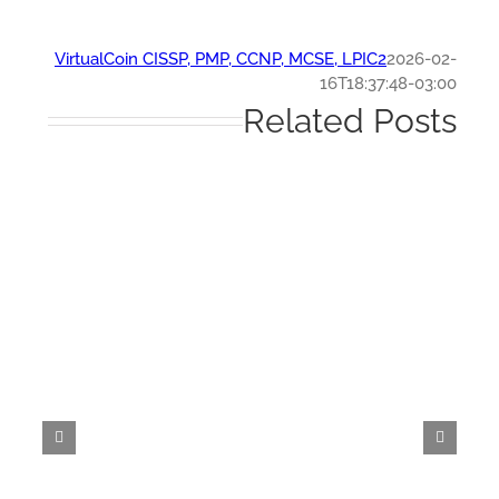
VirtualCoin CISSP, PMP, CCNP, MCSE, LPIC2
2026-0
16T18:37:48-03:
Related Post