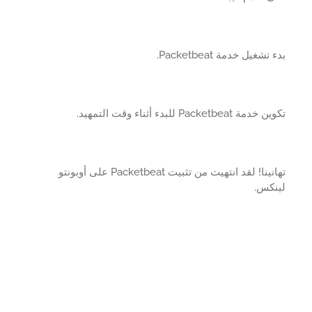
تشغيل خدمة Packetbeat.
ة Packetbeat للبدء أثناء وقت التمهيد.
تهانينا! لقد انتهيت من تثبيت Packetbeat على أوبونتو
نكس.