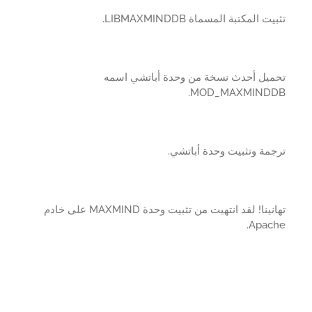
ت المكتبة المسماة LIBMAXMINDDB.
ميل أحدث نسخة من وحدة أباتشي اسمه
MOD_MAXMINDD
مة وتثبيت وحدة أباتشي.
تهانينا! لقد انتهيت من تثبيت وحدة MAXMIND على خادم
Apach