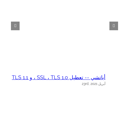
أباتشي -- تعطيل SSL ، TLS 1.0 ، و TLS 1.1
أ
أبريل 23rd, 2021
أب