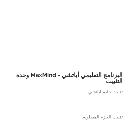
البرنامج التعليمي أباتشي - MaxMind وحدة
تثبيت
يت خادم اباتشي.
يت الحزم المطلوبة.