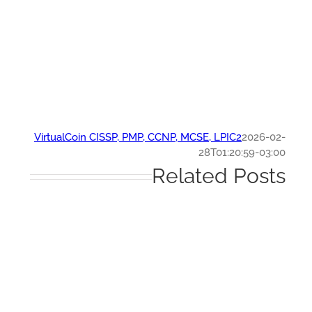
VirtualCoin CISSP, PMP, CCNP, MCSE, LPIC2
2026-0
28T01:20:59-03:
Related Post