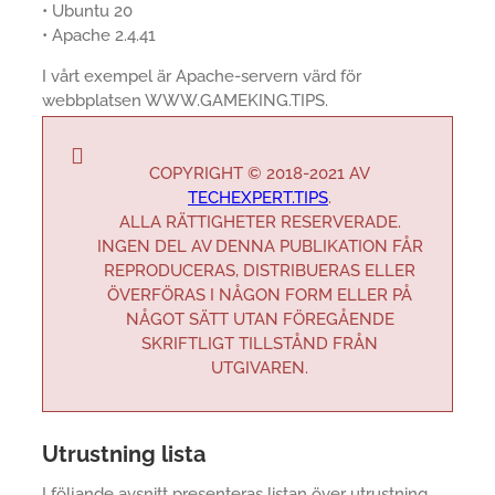
• Ubuntu 20
• Apache 2.4.41
I vårt exempel är Apache-servern värd för
webbplatsen WWW.GAMEKING.TIPS.
COPYRIGHT © 2018-2021 AV
TECHEXPERT.TIPS
.
ALLA RÄTTIGHETER RESERVERADE.
INGEN DEL AV DENNA PUBLIKATION FÅR
REPRODUCERAS, DISTRIBUERAS ELLER
ÖVERFÖRAS I NÅGON FORM ELLER PÅ
NÅGOT SÄTT UTAN FÖREGÅENDE
SKRIFTLIGT TILLSTÅND FRÅN
UTGIVAREN.
Utrustning lista
I följande avsnitt presenteras listan över utrustning