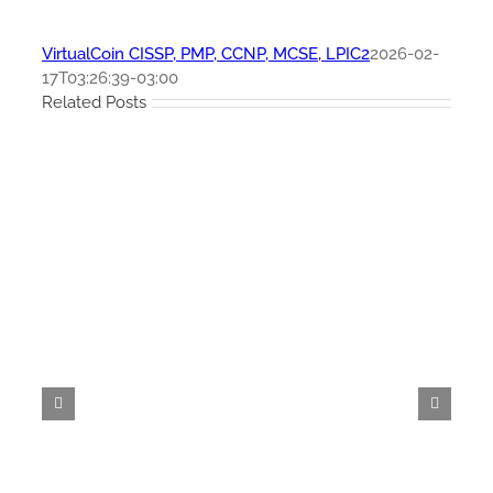
VirtualCoin CISSP, PMP, CCNP, MCSE, LPIC2
2026-02-
17T03:26:39-03:00
Related Posts