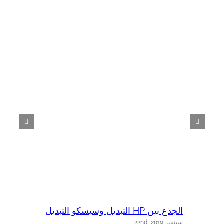
الجذع بين HP التبديل وسيسكو التبديل
HP 
سبتمبر 22nd, 2019
س