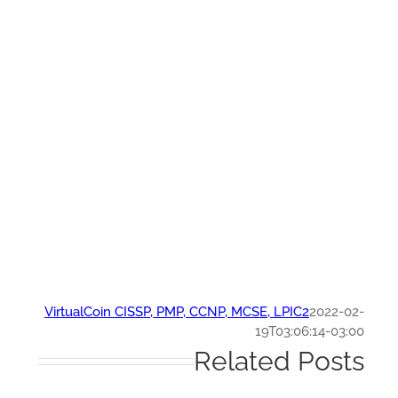
VirtualCoin CISSP, PMP, CCNP, MCSE, LPIC2
2022-0
19T03:06:14-03:
Related Post