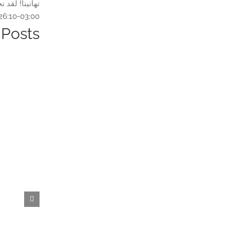
تهانينا! لقد نج
26:10-03:00
 Posts