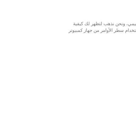
شرف Moodle؟ في هذا البرنامج التعليمي، ونحن نذهب لتظهر لك كيفية
خدام سطر الأوامر من جهاز كمبيوتر