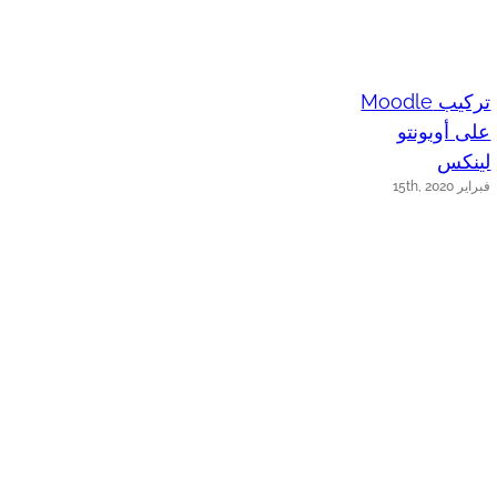
تركيب Moodle
على أوبونتو
لينكس
فبراير 15th, 2020