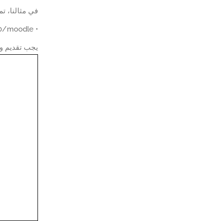
في مثالنا، تم إدخال عنو
• http://192.168.0.10/moodle
يجب تقديم واجهة Moodle على الويب ، انقر على 