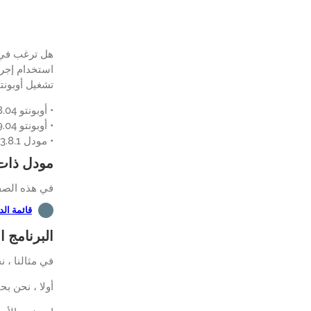
استخدام إجرا
تشغيل أوبونت
• أوبونتو 18.04
• أوبونتو 19.04
• مودل 3.8.1
مودل ذات 
في هذه الصفح
قائمة ال
البرنامج 
في مثالنا ، نح
أولا ، نحن ب