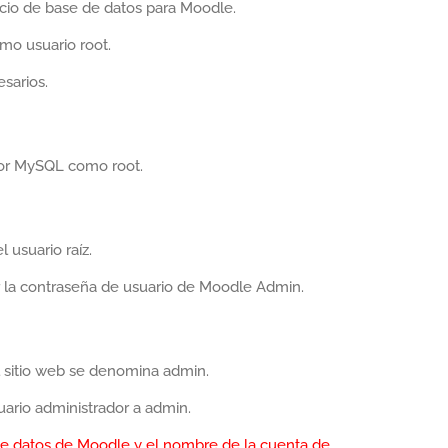
io de base de datos para Moodle.
mo usuario root.
esarios.
idor MySQL como root.
 usuario raíz.
r la contraseña de usuario de Moodle Admin.
l sitio web se denomina admin.
ario administrador a admin.
e datos de Moodle y el nombre de la cuenta de