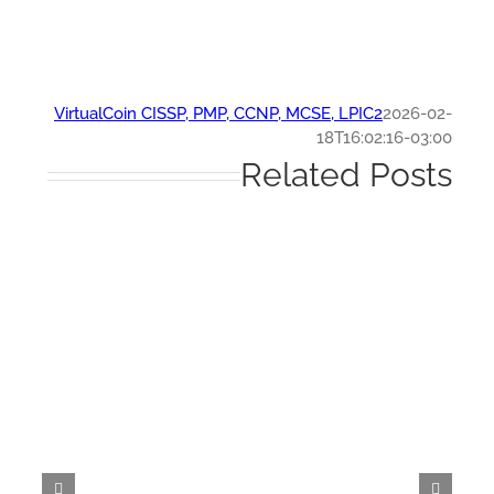
VirtualCoin CISSP, PMP, CCNP, MCSE, LPIC2
2026-0
18T16:02:16-03:
Related Post