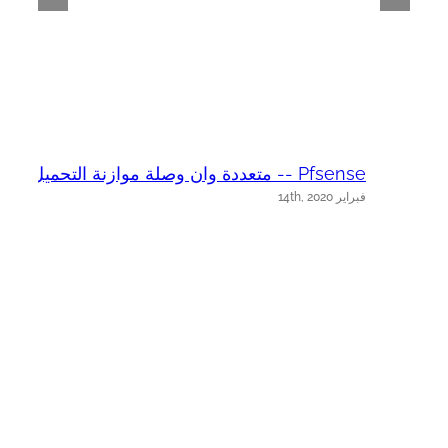
Pfsense -- متعددة وان وصلة موازنة التحميل
se
فبراير 14th, 2020
فب