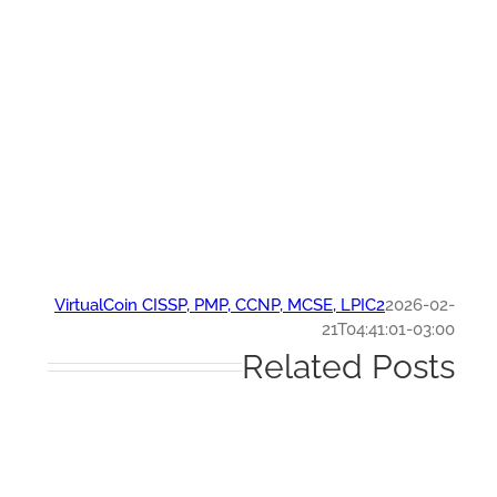
VirtualCoin CISSP, PMP, CCNP, MCSE, LPIC2
2026-0
21T04:41:01-03:
Related Post