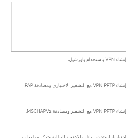
استخدام باورشيل.
لتشفير الاختياري ومصادقة PAP.
 التشفير ومصادقة MSCHAPV2.
ياريا، استخدم بيانات الاعتماد الحالية وتذكر معلومات