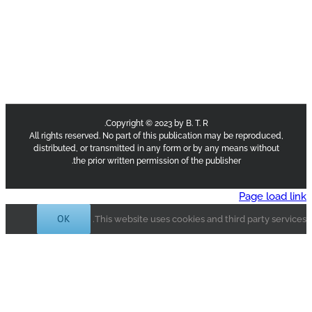
Copyright © 2023 by B. T. R.
All rights reserved. No part of this publication may be reproduce
distributed, or transmitted in any form or by any means withou
the prior written permission of the publisher.
Page lo
OK
This website uses cookies and third party s