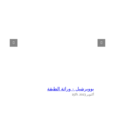
بوويرشيل - وراثة الطبقة
ب
أكتوبر 15th, 2023
أك