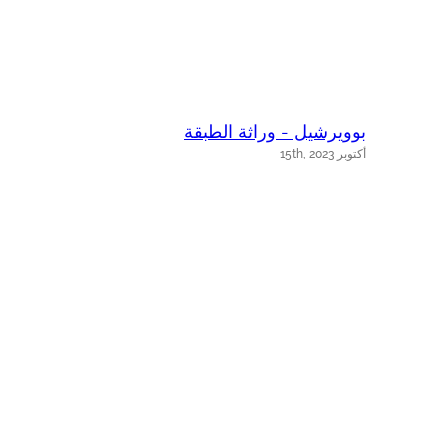
بوويرشيل - وراثة الطبقة
ب
أكتوبر 15th, 2023
أك