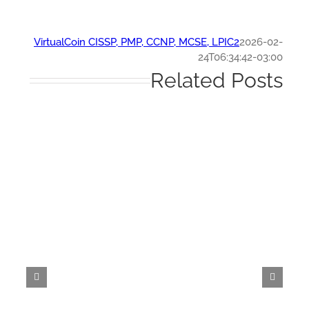
VirtualCoin CISSP, PMP, CCNP, MCSE, LPIC2
2026-0
24T06:34:42-03:
Related Post