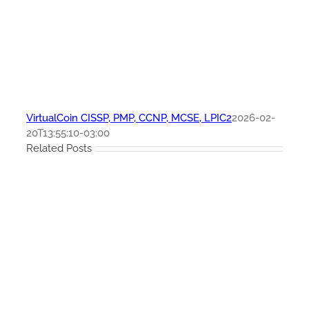
VirtualCoin CISSP, PMP, CCNP, MCSE, LPIC2
2026-02-
20T13:55:10-03:00
Related Posts