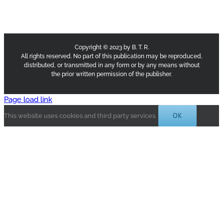
Copyright © 2023 by B. T. R.
All rights reserved. No part of this publication may be reproduced,
distributed, or transmitted in any form or by any means without
the prior written permission of the publisher.
Page load link
OK
This website uses cookies and third party services.