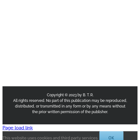
Copyright © 2023 by B. T. R.
All rights reserved. No part of this publication may be reproduced,
distributed, or transmitted in any form or by any means without
the prior written permission of the publisher.
Page load link
OK
This website uses cookies and third party services.