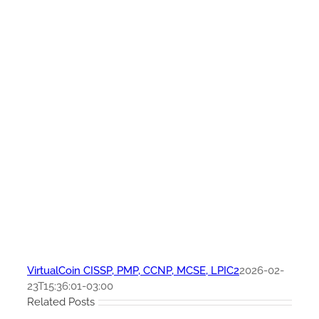
VirtualCoin CISSP, PMP, CCNP, MCSE, LPIC2
2026-02-
23T15:36:01-03:00
Related Posts