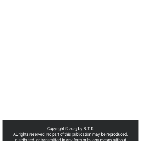
Copyright © 2023 by B. T. R.
All rights reserved. No part of this publication may be reproduced,
distributed, or transmitted in any form or by any means without