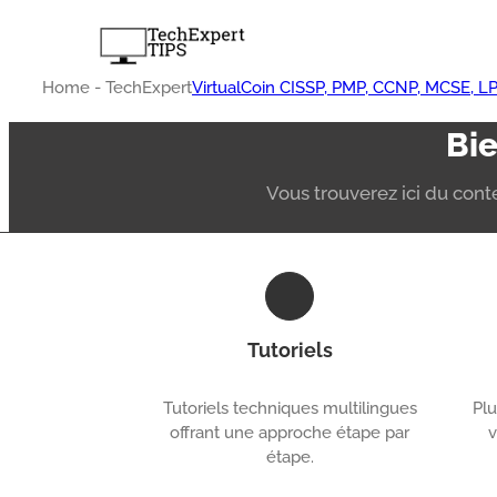
Skip
to
content
Home - TechExpert
VirtualCoin CISSP, PMP, CCNP, MCSE, L
Bie
Vous trouverez ici du conte
Tutoriels
Tutoriels techniques multilingues
Plu
offrant une approche étape par
v
étape.