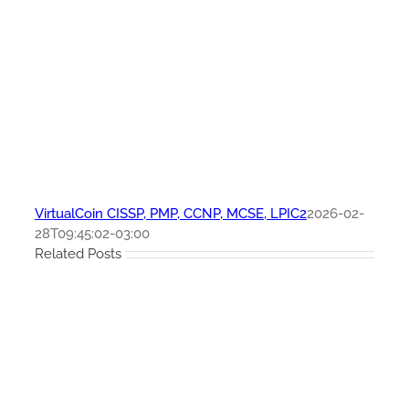
VirtualCoin CISSP, PMP, CCNP, MCSE, LPIC2
2026-02-
28T09:45:02-03:00
Related Posts