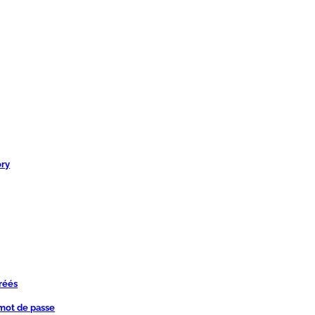
ory
réés
 mot de passe