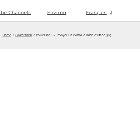
ube Channels
Environ
Français
Home
Powershell
Powershell - Envoyer un e-mail à l’aide d’Office 365