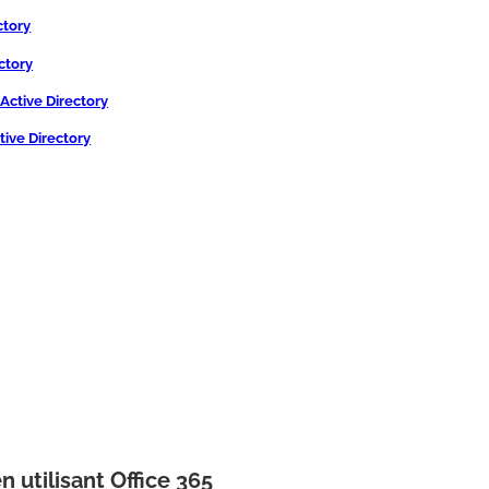
ctory
ctory
Active Directory
tive Directory
 utilisant Office 365