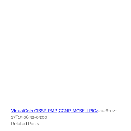
VirtualCoin CISSP, PMP, CCNP, MCSE, LPIC2
2026-02-
17T19:06:32-03:00
Related Posts