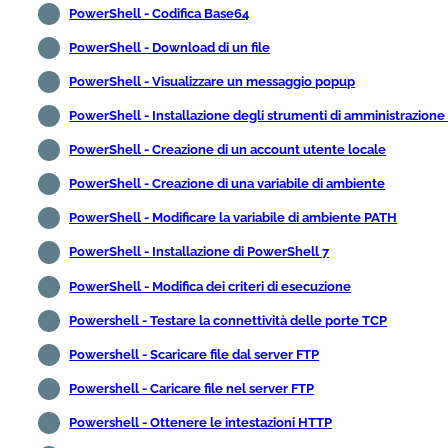
PowerShell - Codifica Base64
PowerShell - Download di un file
PowerShell - Visualizzare un messaggio popup
PowerShell - Installazione degli strumenti di amministrazione
PowerShell - Creazione di un account utente locale
PowerShell - Creazione di una variabile di ambiente
PowerShell - Modificare la variabile di ambiente PATH
PowerShell - Installazione di PowerShell 7
PowerShell - Modifica dei criteri di esecuzione
Powershell - Testare la connettività delle porte TCP
Powershell - Scaricare file dal server FTP
Powershell - Caricare file nel server FTP
Powershell - Ottenere le intestazioni HTTP