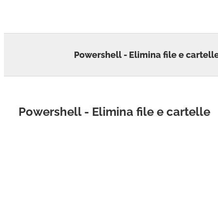
Skip
to
content
Powershell - Elimina file e cartell
Powershell - Elimina file e cartelle