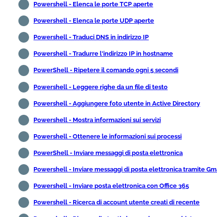
Powershell - Elenca le porte TCP aperte
Powershell - Elenca le porte UDP aperte
Powershell - Traduci DNS in indirizzo IP
Powershell - Tradurre l'indirizzo IP in hostname
PowerShell - Ripetere il comando ogni 5 secondi
Powershell - Leggere righe da un file di testo
Powershell - Aggiungere foto utente in Active Directory
Powershell - Mostra informazioni sui servizi
Powershell - Ottenere le informazioni sui processi
PowerShell - Inviare messaggi di posta elettronica
Powershell - Inviare messaggi di posta elettronica tramite Gm
Powershell - Inviare posta elettronica con Office 365
Powershell - Ricerca di account utente creati di recente