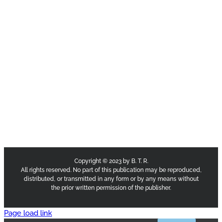
Copyright © 2023 by B. T. R.
All rights reserved. No part of this publication may be reproduced,
distributed, or transmitted in any form or by any means without
the prior written permission of the publisher.
Page load link