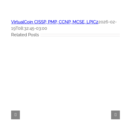
VirtualCoin CISSP, PMP, CCNP, MCSE, LPIC2
2026-02-
19T08:32:45-03:00
Related Posts