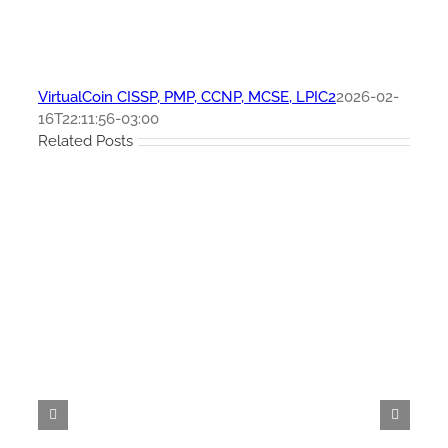
VirtualCoin CISSP, PMP, CCNP, MCSE, LPIC2
2026-02-
16T22:11:56-03:00
Related Posts