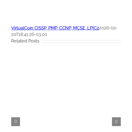
VirtualCoin CISSP, PMP, CCNP, MCSE, LPIC2
2026-02-
20T18:41:26-03:00
Related Posts