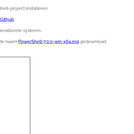
ell-project installeren.
Github
.
perationele systeem.
 de naam
PowerShell-7.0.0-win-x64.msi
gedownload