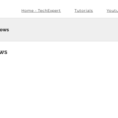
Home - TechExpert
Tutorials
Yout
dows
ows