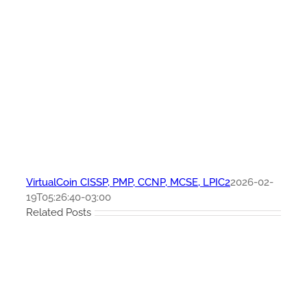
VirtualCoin CISSP, PMP, CCNP, MCSE, LPIC2
2026-02-
19T05:26:40-03:00
Related Posts