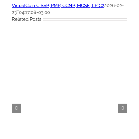
VirtualCoin CISSP, PMP, CCNP, MCSE, LPIC2
2026-02-
23T04:17:08-03:00
Related Posts