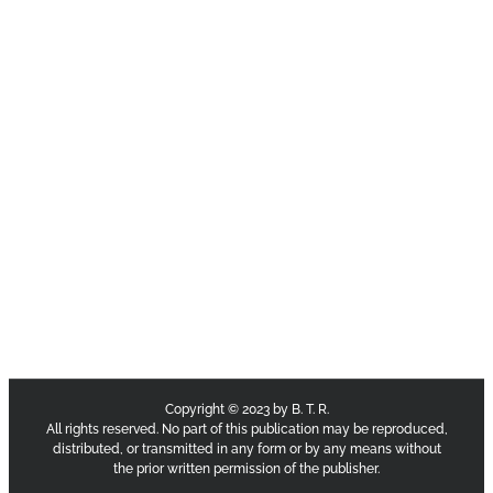
Copyright © 2023 by B. T. R.
All rights reserved. No part of this publication may be reproduced,
distributed, or transmitted in any form or by any means without
the prior written permission of the publisher.