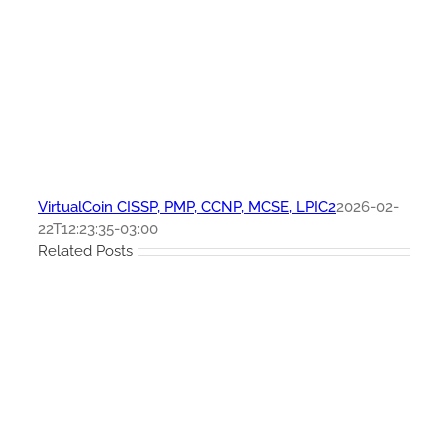
VirtualCoin CISSP, PMP, CCNP, MCSE, LPIC2
2026-02-
22T12:23:35-03:00
Related Posts