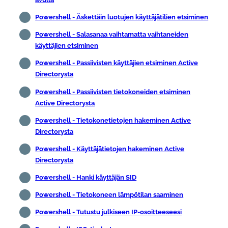
Powershell - Äskettäin luotujen käyttäjätilien etsiminen
Powershell - Salasanaa vaihtamatta vaihtaneiden
käyttäjien etsiminen
Powershell - Passiivisten käyttäjien etsiminen Active
Directorysta
Powershell - Passiivisten tietokoneiden etsiminen
Active Directorysta
Powershell - Tietokonetietojen hakeminen Active
Directorysta
Powershell - Käyttäjätietojen hakeminen Active
Directorysta
Powershell - Hanki käyttäjän SID
Powershell - Tietokoneen lämpötilan saaminen
Powershell - Tutustu julkiseen IP-osoitteeseesi