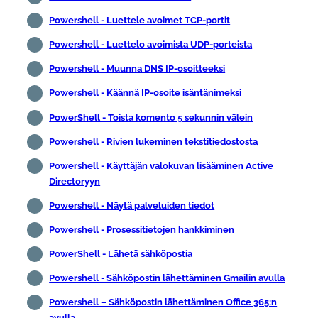
Powershell - Luettele avoimet TCP-portit
Powershell - Luettelo avoimista UDP-porteista
Powershell - Muunna DNS IP-osoitteeksi
Powershell - Käännä IP-osoite isäntänimeksi
PowerShell - Toista komento 5 sekunnin välein
Powershell - Rivien lukeminen tekstitiedostosta
Powershell - Käyttäjän valokuvan lisääminen Active
Directoryyn
Powershell - Näytä palveluiden tiedot
Powershell - Prosessitietojen hankkiminen
PowerShell - Lähetä sähköpostia
Powershell - Sähköpostin lähettäminen Gmailin avulla
Powershell – Sähköpostin lähettäminen Office 365:n
avulla