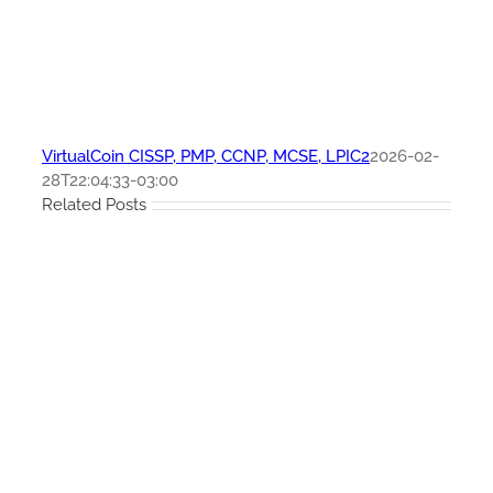
VirtualCoin CISSP, PMP, CCNP, MCSE, LPIC2
2026-02-
28T22:04:33-03:00
Related Posts