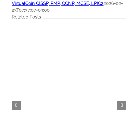
VirtualCoin CISSP, PMP, CCNP, MCSE, LPIC2
2026-02-
23T07:37:07-03:00
Related Posts