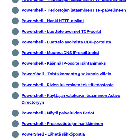
Powershell - Tiedostojen lataaminen FTP-palvelimeen
Powershell - Hanki HTTP-otsikot
Powershell - Luettele avoimet TCP-portit
Powershell - Luettelo avoimista UDP-porteista
Powershell - Muunna DNS IP-osoitteeksi
Powershell - Käännä IP-osoite isäntänimeksi
PowerShell - Toista komento 5 sekunnin välein
Powershell - Rivien lukeminen tekstitiedostosta
Powershell - Käyttäjän valokuvan lisääminen Active
Directoryyn
Powershell - Näytä palveluiden tiedot
Powershell - Prosessitietojen hankkiminen
PowerShell - Lähetä sähköpostia