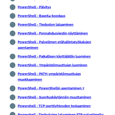
PowerShell - Päivitys
PowerShell - Base64-koodaus
PowerShell - Tiedoston lataaminen
PowerShell - Ponnahdusviestin näyttäminen
PowerShell - Palvelimen etähallintatyökalujen
asentaminen
PowerShell - Paikallisen käyttäjätilin luominen
PowerShell - Ympäristömuuttujan luominen
PowerShell - PATH-ympäristömuuttujan
muokkaaminen
PowerShell - PowerShellin asentaminen 7
PowerShell - Suorituskäytännön muuttaminen
Powershell - TCP-porttiyhteyden testaaminen
Powershell - Tiedostojen lataaminen FTP-palvelimelta