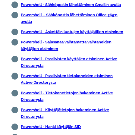
Powershell - Sähköpostin lähettäminen Gmailin avulla
Powershell – Sähköpostin lähettäminen Office 365:n
avulla
Powershell - Äskettäin luotujen käyttäjätilien etsiminen
Powershell - Salasanaa vaihtamatta vaihtaneiden
käyttäjien etsiminen
Powershell - Passiivisten käyttäjien etsiminen Active
Directorysta
Powershell - Passiivisten tietokoneiden etsiminen
Active Directorysta
Powershell - Tietokonetietojen hakeminen Active
Directorysta
Powershell - Käyttäjätietojen hakeminen Active
Directorysta
Powershell - Hanki käyttäjän SID