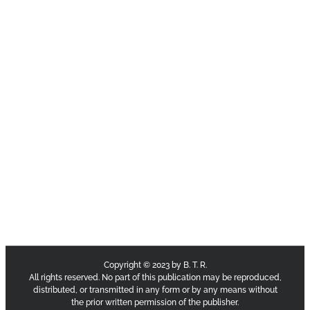
Copyright © 2023 by B. T. R.
All rights reserved. No part of this publication may be reproduced,
distributed, or transmitted in any form or by any means without
the prior written permission of the publisher.