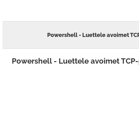
Skip
to
content
Powershell - Luettele avoimet TCP
Powershell - Luettele avoimet TCP-