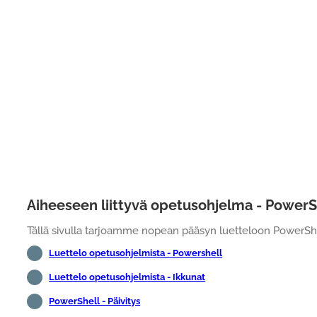
Aiheeseen liittyvä opetusohjelma - PowerS
Tällä sivulla tarjoamme nopean pääsyn luetteloon PowerShell
Luettelo opetusohjelmista - Powershell
Luettelo opetusohjelmista - Ikkunat
PowerShell - Päivitys