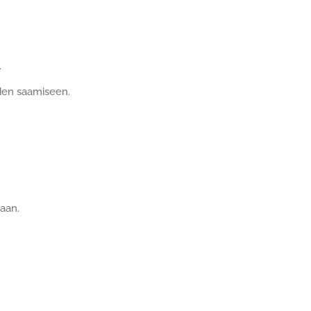
.
iden saamiseen.
kaan.