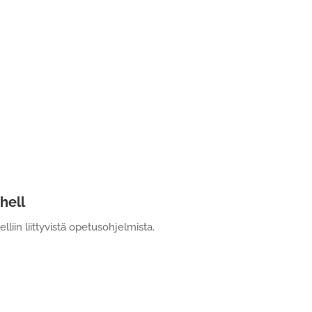
hell
iin liittyvistä opetusohjelmista.