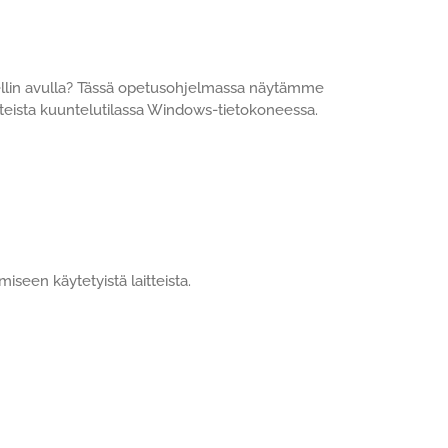
ellin avulla? Tässä opetusohjelmassa näytämme
rteista kuuntelutilassa Windows-tietokoneessa.
seen käytetyistä laitteista.