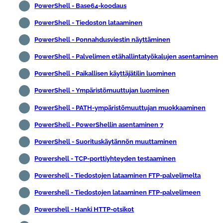
PowerShell - Base64-koodaus
PowerShell - Tiedoston lataaminen
PowerShell - Ponnahdusviestin näyttäminen
PowerShell - Palvelimen etähallintatyökalujen asentaminen
PowerShell - Paikallisen käyttäjätilin luominen
PowerShell - Ympäristömuuttujan luominen
PowerShell - PATH-ympäristömuuttujan muokkaaminen
PowerShell - PowerShellin asentaminen 7
PowerShell - Suorituskäytännön muuttaminen
Powershell - TCP-porttiyhteyden testaaminen
Powershell - Tiedostojen lataaminen FTP-palvelimelta
Powershell - Tiedostojen lataaminen FTP-palvelimeen
Powershell - Hanki HTTP-otsikot