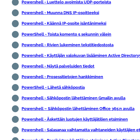
Powershell - Luettelo avoimista UDP-porteista
Powershell - Muunna DNS IP-osoitteeksi
Powershell - Käännä IP-osoite isäntänimeksi
PowerShell - Toista komento 5 sekunnin välein
Powershell - Rivien lukeminen tekstitiedostosta
Powershell - Käyttäjän valokuvan lisääminen Active Directory
Powershell - Näytä palveluiden tiedot
Powershell - Prosessitietojen hankkiminen
PowerShell - Lähetä sähköpostia
Powershell - Sähköpostin lähettäminen Gmailin avulla
Powershell – Sähköpostin lähettäminen Office 365:n avulla
Powershell - Äskettäin luotujen käyttäjätilien etsiminen
Powershell - Salasanaa vaihtamatta vaihtaneiden käyttäjien e