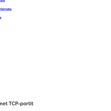
ysta
ctorysta
a
met TCP-portit