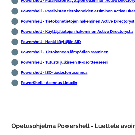
Powershell - Passiivisten käyttäjien etsiminen Active Director
Powershell - Passiivisten tietokoneiden etsiminen Active Dire
Powershell - Tietokonetietojen hakeminen Active Directoryst
Powershell - Käyttäjätietojen hakeminen Active Directorysta
Powershell - Hanki käyttäjän SID
Powershell - Tietokoneen lämpötilan saaminen
Powershell - Tutustu julkiseen IP-osoitteeseesi
Powershell - ISO-tiedoston asennus
PowerShell - Asennus Linuxiin
Opetusohjelma Powershell - Luettele avoi